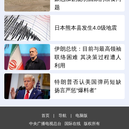
题
日本熊本县发生4.0级地震
伊朗总统：目前与最高领袖
联络困难 其决策过程遭人
利用
特朗普否认美国弹药短缺
扬言严惩“爆料者”
首页
|
导航
|
电脑版
中央广播电视总台
国际在线
版权所有