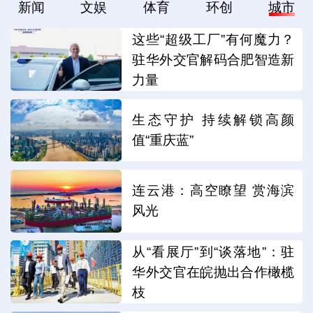
新闻
文娱
体育
环创
城市
这些“超级工厂”有何魔力？
驻华外交官解码合肥智造新
力量
生态守护 持续解锁高颜
值“重庆蓝”
连云港：高空瞭望 赏海滨
风光
从“看展厅”到“谈落地”：驻
华外交官在皖抛出合作橄榄
枝