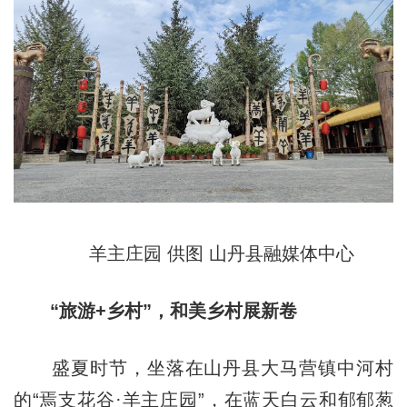
羊主庄园 供图 山丹县融媒体中心
“旅游+乡村”，和美乡村展新卷
盛夏时节，坐落在山丹县大马营镇中河村
的“焉支花谷·羊主庄园”，在蓝天白云和郁郁葱