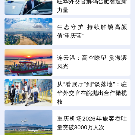
驻华外交官解码合肥智造新
力量
生态守护 持续解锁高颜
值“重庆蓝”
连云港：高空瞭望 赏海滨
风光
从“看展厅”到“谈落地”：驻
华外交官在皖抛出合作橄榄
枝
重庆机场2026年旅客吞吐
量突破3000万人次