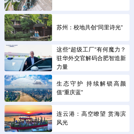
苏州：校地共创“同里诗光”
这些“超级工厂”有何魔力？
驻华外交官解码合肥智造新
力量
生态守护 持续解锁高颜
值“重庆蓝”
连云港：高空瞭望 赏海滨
风光