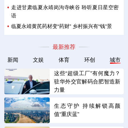
走进甘肃临夏永靖岗沟寺峡谷 聆听夏日星空密
语
临夏永靖黄芪药材变“药财” 乡村振兴有“钱”景
最新推荐
新闻
文娱
体育
环创
城市
这些“超级工厂”有何魔力？
驻华外交官解码合肥智造新
力量
生态守护 持续解锁高颜
值“重庆蓝”