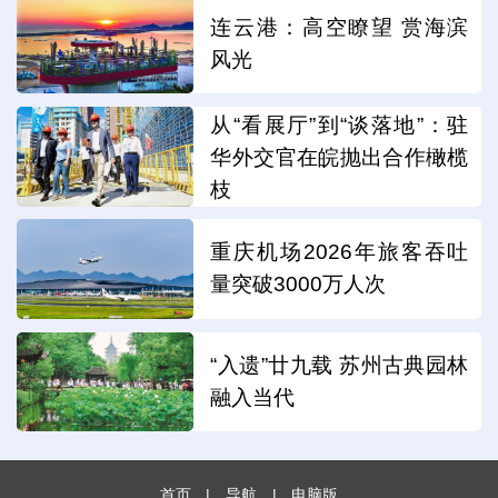
连云港：高空瞭望 赏海滨
风光
从“看展厅”到“谈落地”：驻
华外交官在皖抛出合作橄榄
枝
重庆机场2026年旅客吞吐
量突破3000万人次
“入遗”廿九载 苏州古典园林
融入当代
首页
|
导航
|
电脑版