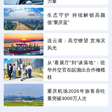
力量
生态守护 持续解锁高颜
值“重庆蓝”
连云港：高空瞭望 赏海滨
风光
从“看展厅”到“谈落地”：驻
华外交官在皖抛出合作橄榄
枝
重庆机场2026年旅客吞吐
量突破3000万人次