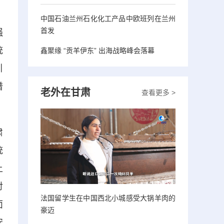
中国石油兰州石化化工产品中欧班列在兰州
首发
强
统
鑫聚缘 “贡羊伊东” 出海战略峰会落幕
引
谱
老外在甘肃
查看更多 >
肃
统
上
对
法国留学生在中国西北小城感受大锅羊肉的
面
豪迈
安