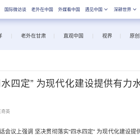
国际微访谈
老外在中国
外媒看中国
遇见中国
深耕世界
洋
|
老外在甘肃
|
直观中国
|
视界
|
原创
水四定” 为现代化建设提供有力
王奇英
议上强调 坚决贯彻落实“四水四定” 为现代化建设提