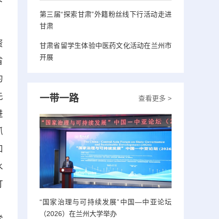
第三届“探索甘肃”外籍粉丝线下行活动走进
甘肃
资
甘肃省留学生体验中医药文化活动在兰州市
开展
省
约
先
一带一路
查看更多 >
进
抓
和
水
打
、
“国家治理与可持续发展”中国—中亚论坛
（2026）在兰州大学举办