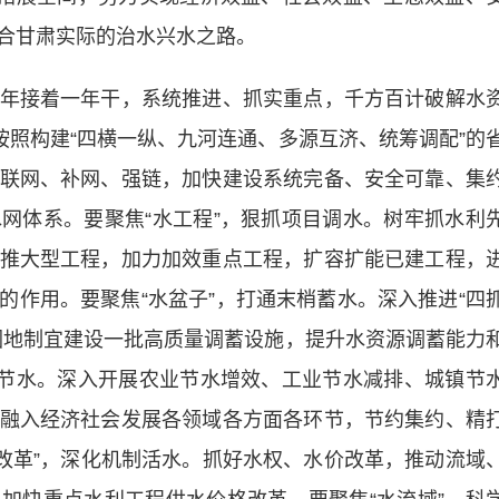
合甘肃实际的治水兴水之路。
接着一年干，系统推进、抓实重点，千方百计破解水
按照构建“四横一纵、九河连通、多源互济、统筹调配”的
联网、补网、强链，加快建设系统完备、安全可靠、集
网体系。要聚焦“水工程”，狠抓项目调水。树牢抓水利
推大型工程，加力加效重点工程，扩容扩能已建工程，
的作用。要聚焦“水盆子”，打通末梢蓄水。深入推进“四
因地制宜建设一批高质量调蓄设施，提升水资源调蓄能力
牢节水。深入开展农业节水增效、工业节水减排、城镇节
融入经济社会发展各领域各方面各环节，节约集约、精
“水改革”，深化机制活水。抓好水权、水价改革，推动流域