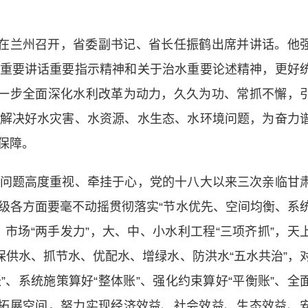
在兰州召开，省委副书记、省长任振鹤出席并讲话。他
重要讲话重要指示精神和关于治水重要论述精神，更好
进一步全面深化水利改革为动力，久久为功、常抓不懈，
解决好水灾害、水资源、水生态、水环境问题，为奋力
保障。
题高度重视、牵挂于心，党的十八大以来三次亲临甘
级各方面要毫不动摇贯彻落实“节水优先、空间均衡、系
市场“两手发力”，大、中、小水利工程“三项齐抓”，天
保供水、抓节水、优配水、增绿水、防洪水“五水共治”，
”、系统施策算好“整体账”、强化约束算好“平衡账”、全
展拓展空间，努力实现经济效益、社会效益、生态效益、