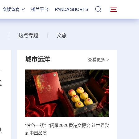
文娱体育
楼兰平台
PANDA SHORTS
站内搜索
|
热点专题
|
文旅
城市远洋
查看更多 >
水
“甘谷一缕红”闪耀2026香港文博会 让世界尝
供
到中国品质