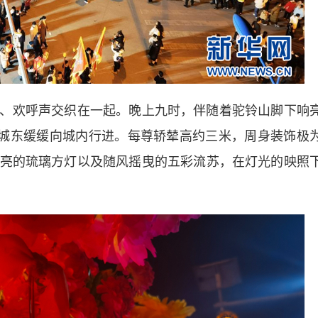
欢呼声交织在一起。晚上九时，伴随着驼铃山脚下响
从城东缓缓向城内行进。每尊轿辇高约三米，周身装饰极
亮的琉璃方灯以及随风摇曳的五彩流苏，在灯光的映照