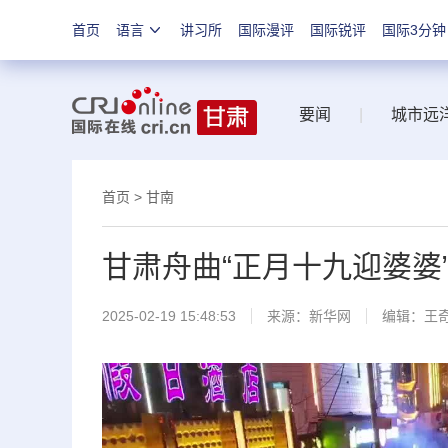
首页
语言
讲习所
国际漫评
国际锐评
国际3分钟
要闻
|
城市远
首页
>
甘南
甘肃舟曲“正月十九迎婆婆
2025-02-19 15:48:53
来源：
新华网
编辑：王