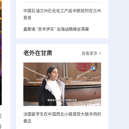
中国石油兰州石化化工产品中欧班列在兰州
首发
鑫聚缘 “贡羊伊东” 出海战略峰会落幕
老外在甘肃
查看更多 >
法国留学生在中国西北小城感受大锅羊肉的
庆
豪迈
与