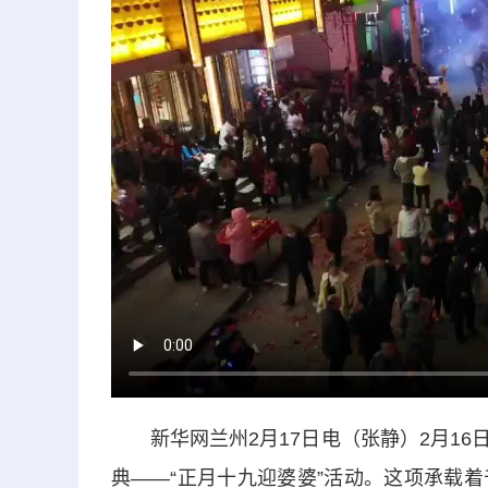
新华网兰州2月17日电（张静）2月16
典——“正月十九迎婆婆”活动。这项承载