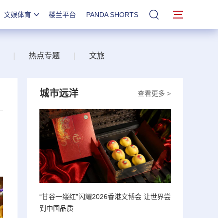
文娱体育
楼兰平台
PANDA SHORTS
站内搜索
|
热点专题
|
文旅
城市远洋
查看更多 >
“甘谷一缕红”闪耀2026香港文博会 让世界尝
到中国品质