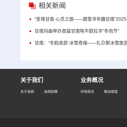
相关新闻
“圣境甘南·心灵之旅——踏雪寻年趣甘南”20
甘南玛曲举办首届甘南牦牛欧拉羊“冬肉节”
甘南：“冬韵迭部·冰雪奇缘——扎尕那冰雪旅
关于我们
业务概况
关于本网
本网招聘
环球资讯
移动增值