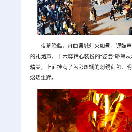
夜幕降临，舟曲县城灯火如昼，锣鼓声、
的礼炮声，十六尊精心装扮的“婆婆”轿辇
精美，上面挂满了色彩斑斓的刺绣荷包、明
熠熠生辉。