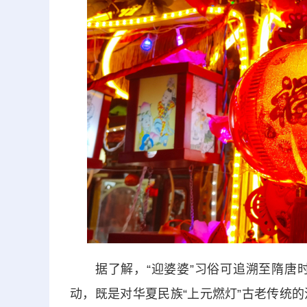
据了解，“迎婆婆”习俗可追溯至隋唐时
动，既是对华夏民族“上元燃灯”古老传统