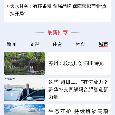
天水甘谷：有序备耕 塑强品牌 保障辣椒产业“热
辣开局”
最新推荐
新闻
文娱
体育
环创
城市
苏州：校地共创“同里诗光”
这些“超级工厂”有何魔力？
驻华外交官解码合肥智造新
力量
生态守护 持续解锁高颜