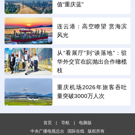
值“重庆蓝”
连云港：高空瞭望 赏海滨
风光
从“看展厅”到“谈落地”：驻
华外交官在皖抛出合作橄榄
枝
重庆机场2026年旅客吞吐
量突破3000万人次
首页
|
导航
|
电脑版
中央广播电视总台
国际在线
版权所有