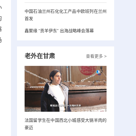
小
中国石油兰州石化化工产品中欧班列在兰州
的
首发
感
鑫聚缘 “贡羊伊东” 出海战略峰会落幕
场
老外在甘肃
查看更多 >
法国留学生在中国西北小城感受大锅羊肉的
豪迈