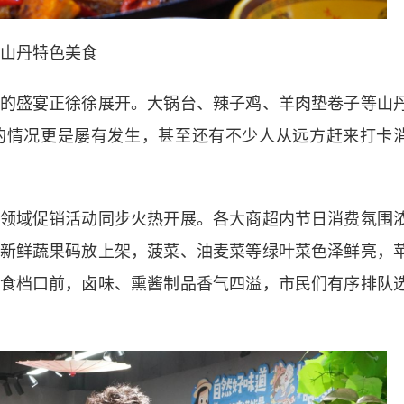
山丹特色美食
盛宴正徐徐展开。大锅台、辣子鸡、羊肉垫卷子等山
的情况更是屡有发生，甚至还有不少人从远方赶来打卡
域促销活动同步火热开展。各大商超内节日消费氛围
新鲜蔬果码放上架，菠菜、油麦菜等绿叶菜色泽鲜亮，
食档口前，卤味、熏酱制品香气四溢，市民们有序排队