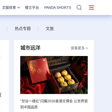
文娱体育
楼兰平台
PANDA SHORTS
站内搜索
|
热点专题
|
文旅
城市远洋
查看更多 >
贸
“甘谷一缕红”闪耀2026香港文博会 让世界尝
到中国品质