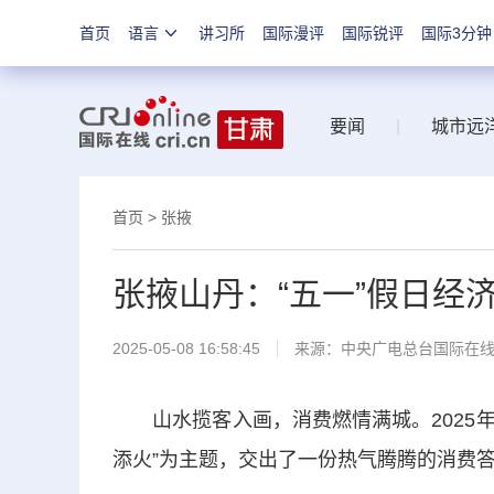
首页
语言
讲习所
国际漫评
国际锐评
国际3分钟
要闻
|
城市远
首页
>
张掖
张掖山丹：“五一”假日经
2025-05-08 16:58:45
来源：中央广电总台国际在
山水揽客入画，消费燃情满城。2025年
添火”为主题，交出了一份热气腾腾的消费