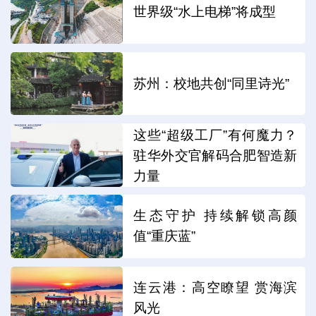
世界级“水上电梯”将成型
苏州：校地共创“同里诗光”
这些“超级工厂”有何魔力？
驻华外交官解码合肥智造新
力量
生态守护 持续解锁高颜
值“重庆蓝”
连云港：高空瞭望 赏海滨
风光