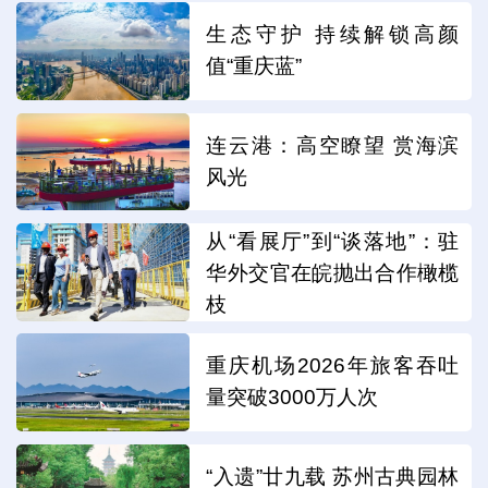
生态守护 持续解锁高颜
值“重庆蓝”
连云港：高空瞭望 赏海滨
风光
从“看展厅”到“谈落地”：驻
华外交官在皖抛出合作橄榄
枝
重庆机场2026年旅客吞吐
量突破3000万人次
“入遗”廿九载 苏州古典园林