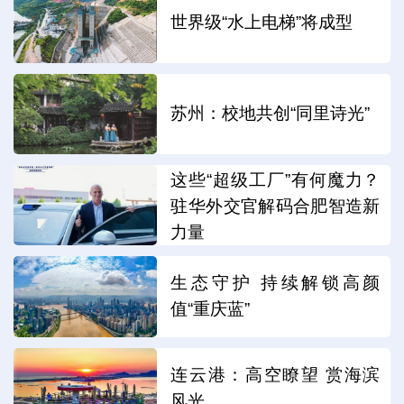
世界级“水上电梯”将成型
苏州：校地共创“同里诗光”
这些“超级工厂”有何魔力？
驻华外交官解码合肥智造新
力量
生态守护 持续解锁高颜
值“重庆蓝”
连云港：高空瞭望 赏海滨
风光