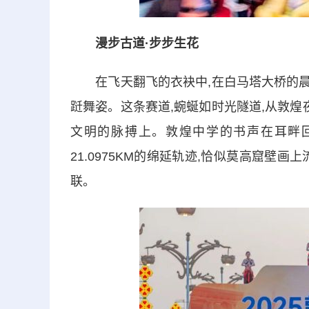
漫步古道·步步生花
在飞天翻飞的衣袂中,在白马塔大桥的晨光
跹舞姿。这条赛道,蜿蜒如时光隧道,从敦煌
文明的脉搏上。敦煌中学的书声在耳畔回
21.0975KM的绵延轨迹,恰似莫高窟壁
联。