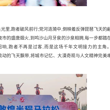
里,跑者破风前行;党河涟漪中,倒映着反弹琵琶飞天的
夜市的盛唐烟火,到鸣沙山月牙泉的沙泉相拥,每一步都踏
响,跑者不再是过客,而是这场千年文明接力的主角
画上流动的飞天飘带,将城市记忆、大漠奇观与人文精神完美