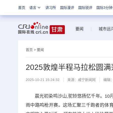
首页
语言
讲习所
国际漫评
国际锐评
国际3分钟
要闻
|
城市远
首页
>
要闻
2025敦煌半程马拉松圆满
2025-10-21 15:24:32
来源：
咸宁新闻网
编辑
晨光初染鸣沙山,驼铃悠扬忆千年。10月19
雨中路鸣枪开赛。这场汇聚三千跑者的体育