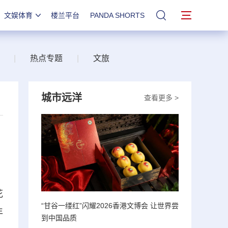
文娱体育
楼兰平台
PANDA SHORTS
站内搜索
|
热点专题
|
文旅
城市远洋
查看更多 >
花
“甘谷一缕红”闪耀2026香港文博会 让世界尝
年
到中国品质