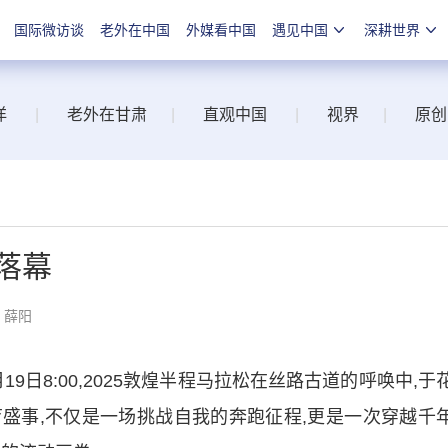
国际微访谈
老外在中国
外媒看中国
遇见中国
深耕世界
洋
|
老外在甘肃
|
直观中国
|
视界
|
原创
落幕
：薛阳
日8:00,2025敦煌半程马拉松在丝路古道的呼唤中,于
盛事,不仅是一场挑战自我的奔跑征程,更是一次穿越千