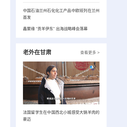
中国石油兰州石化化工产品中欧班列在兰州
首发
鑫聚缘 “贡羊伊东” 出海战略峰会落幕
老外在甘肃
查看更多 >
法国留学生在中国西北小城感受大锅羊肉的
豪迈