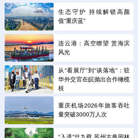
生态守护 持续解锁高颜
值“重庆蓝”
连云港：高空瞭望 赏海滨
风光
从“看展厅”到“谈落地”：驻
华外交官在皖抛出合作橄榄
枝
重庆机场2026年旅客吞吐
量突破3000万人次
“入遗”廿九载 苏州古典园林