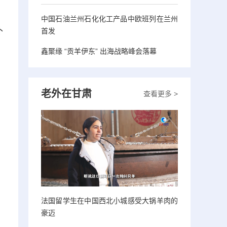
中国石油兰州石化化工产品中欧班列在兰州
朴
首发
，
鑫聚缘 “贡羊伊东” 出海战略峰会落幕
老外在甘肃
查看更多 >
法国留学生在中国西北小城感受大锅羊肉的
豪迈