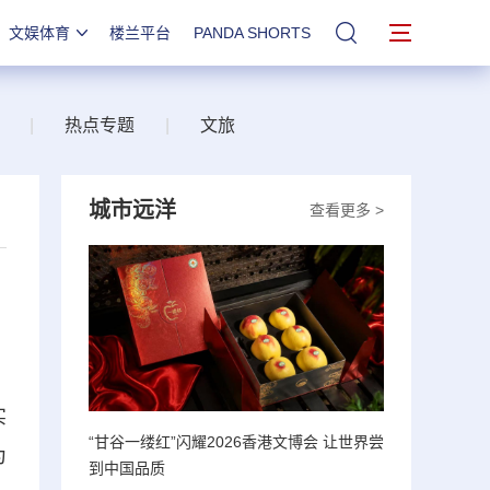
文娱体育
楼兰平台
PANDA SHORTS
站内搜索
|
热点专题
|
文旅
城市远洋
查看更多 >
实
“甘谷一缕红”闪耀2026香港文博会 让世界尝
为
到中国品质