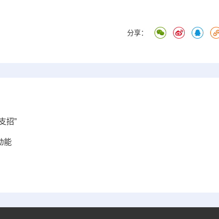
分享：
支招”
动能