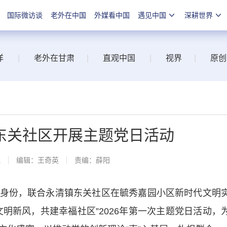
国际微访谈
老外在中国
外媒看中国
遇见中国
深耕世界
洋
|
老外在甘肃
|
直观中国
|
视界
|
原创
东关社区开展主题党日活动
线
编辑：王奇英
责编：薛阳
份，联合永清镇东关社区在毓秀嘉园小区新时代文明
明新风，共建幸福社区”2026年第一次主题党日活动，