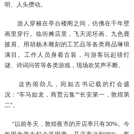
明、人头攒动。
游人穿梭在亭台楼阁之间，仿佛在千年壁
画里穿行。临街摊店里，飞天泥坯画、九色鹿
披肩、用胡杨木雕刻的工艺品等各类商品琳琅
满目。工作人员身着古装，与游客玩起猜灯
谜、诗词问答等各类游戏，现场欢笑声不断。
这热闹劲儿，宛如古书记载的灯会盛
况：“车马如龙，商贾云集”“长安第一，敦煌第
二”。
“以前冬天，敦煌夜市的开店率只有30%。今