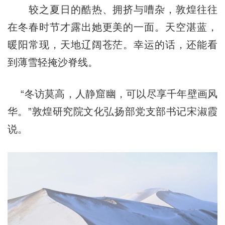
较之夏日的酷热、拥挤与嘈杂，敦煌往往
在冬春时节才露出她更美的一面。天空湛蓝，
暖阳常现，天地辽阔苍茫。幸运的话，还能看
到薄雪轻掩沙脊线。
“冬访莫高，人静窟幽，可以尽享千年壁画风
华。”敦煌研究院文化弘扬部党支部书记宋淑霞
说。