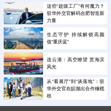
这些“超级工厂”有何魔力？
驻华外交官解码合肥智造新
力量
生态守护 持续解锁高颜
值“重庆蓝”
连云港：高空瞭望 赏海滨
风光
从“看展厅”到“谈落地”：驻
华外交官在皖抛出合作橄榄
枝