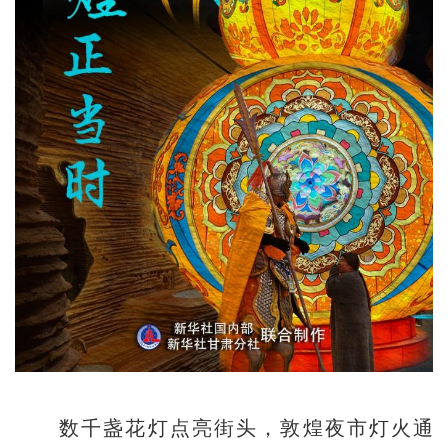
数千盏花灯点亮街头，敦煌夜市灯火通