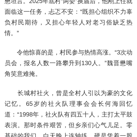
懋坦言。2025年底村“两委”换届后，他刚上任就
面临这一任务，忐忑不安：“既担心组织不力辜
负村民期待，又担心年轻人对老习俗缺乏热
情。”
令他惊喜的是，村民参与热情高涨。“3次动
员会，报名人数一路攀升到130人。”魏晋懋嘴
角笑意难掩。
长城村社火，曾是全村人引以为豪的文化
记忆。65岁的社火队理事会会长何海回忆
道：“1998年，社火队有四五十人，主打太平鼓
表演。那时条件艰苦，但乡亲们心气儿足。零
基础的我们，白天晚上连轴练，硬是凭着一股