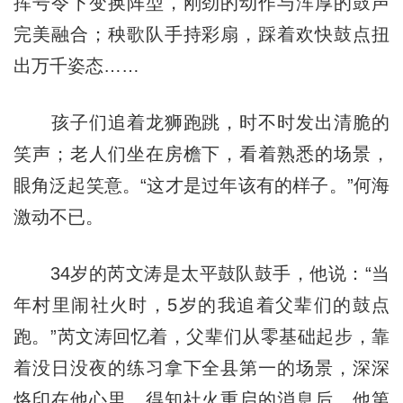
挥号令下变换阵型，刚劲的动作与浑厚的鼓声
完美融合；秧歌队手持彩扇，踩着欢快鼓点扭
出万千姿态……
孩子们追着龙狮跑跳，时不时发出清脆的
笑声；老人们坐在房檐下，看着熟悉的场景，
眼角泛起笑意。“这才是过年该有的样子。”何海
激动不已。
34岁的芮文涛是太平鼓队鼓手，他说：“当
年村里闹社火时，5岁的我追着父辈们的鼓点
跑。”芮文涛回忆着，父辈们从零基础起步，靠
着没日没夜的练习拿下全县第一的场景，深深
烙印在他心里。得知社火重启的消息后，他第