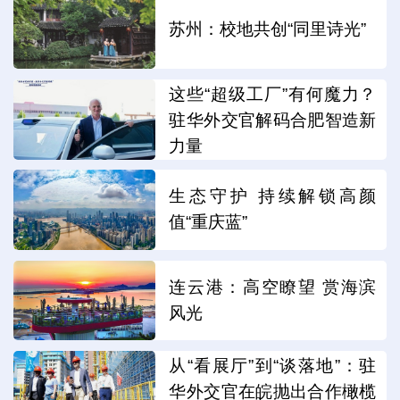
苏州：校地共创“同里诗光”
这些“超级工厂”有何魔力？
驻华外交官解码合肥智造新
力量
生态守护 持续解锁高颜
值“重庆蓝”
连云港：高空瞭望 赏海滨
风光
从“看展厅”到“谈落地”：驻
华外交官在皖抛出合作橄榄