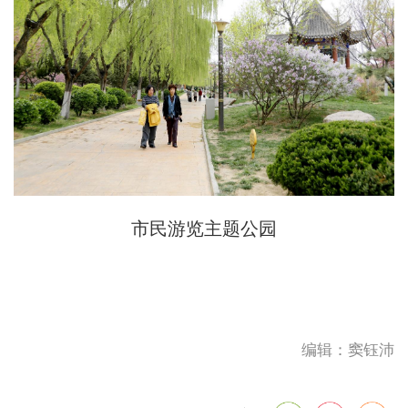
市民游览主题公园
编辑：窦钰沛