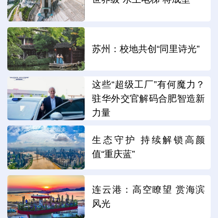
苏州：校地共创“同里诗光”
这些“超级工厂”有何魔力？
驻华外交官解码合肥智造新
力量
生态守护 持续解锁高颜
值“重庆蓝”
连云港：高空瞭望 赏海滨
风光