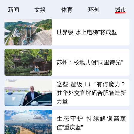
新闻
文娱
体育
环创
城市
世界级“水上电梯”将成型
苏州：校地共创“同里诗光”
这些“超级工厂”有何魔力？
驻华外交官解码合肥智造新
力量
生态守护 持续解锁高颜
值“重庆蓝”