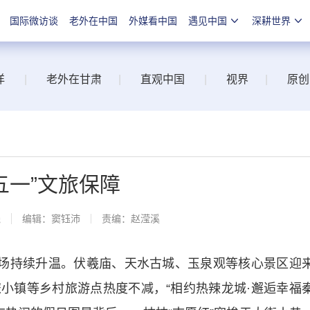
国际微访谈
老外在中国
外媒看中国
遇见中国
深耕世界
洋
|
老外在甘肃
|
直观中国
|
视界
|
原创
五一”文旅保障
线
编辑：窦钰沛
责编：赵滢溪
场持续升温。伏羲庙、天水古城、玉泉观等核心景区迎
小镇等乡村旅游点热度不减，“相约热辣龙城·邂逅幸福