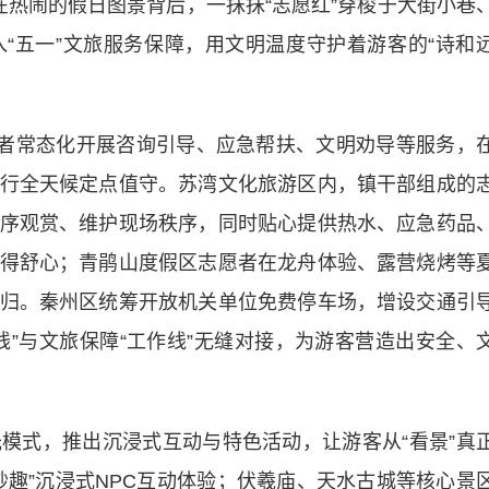
。在热闹的假日图景背后，一抹抹“志愿红”穿梭于大街小巷
“五一”文旅服务保障，用文明温度守护着游客的“诗和
者常态化开展咨询引导、应急帮扶、文明劝导等服务，
行全天候定点值守。苏湾文化旅游区内，镇干部组成的
序观赏、维护现场秩序，同时贴心提供热水、应急药品
得舒心；青鹃山度假区志愿者在龙舟体验、露营烧烤等
归。秦州区统筹开放机关单位免费停车场，增设交通引
线”与文旅保障“工作线”无缝对接，为游客营造出安全、
式，推出沉浸式互动与特色活动，让游客从“看景”真
集妙趣”沉浸式NPC互动体验；伏羲庙、天水古城等核心景