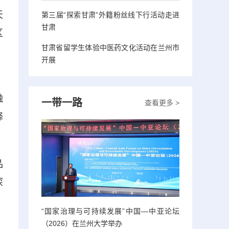
天
第三届“探索甘肃”外籍粉丝线下行活动走进
甘肃
区
甘肃省留学生体验中医药文化活动在兰州市
、
开展
融
一带一路
查看更多 >
绎
品
深
“国家治理与可持续发展”中国—中亚论坛
（2026）在兰州大学举办