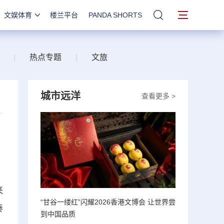
文娱体育
楼兰平台
PANDA SHORTS
站内搜索
|
热点专题
|
文旅
城市远洋
查看更多 >
来
“甘谷一缕红”闪耀2026香港文博会 让世界尝
秦
到中国品质