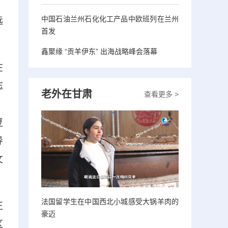
、
中国石油兰州石化化工产品中欧班列在兰州
远
首发
鑫聚缘 “贡羊伊东” 出海战略峰会落幕
在
志
老外在甘肃
查看更多 >
、
夏
导
文
法国留学生在中国西北小城感受大锅羊肉的
正
豪迈
区