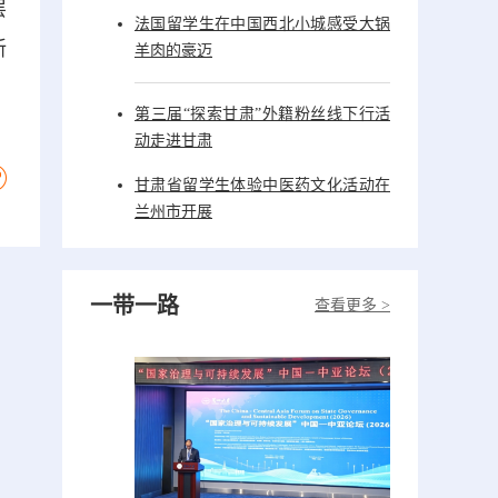
层
法国留学生在中国西北小城感受大锅
新
羊肉的豪迈
第三届“探索甘肃”外籍粉丝线下行活
动走进甘肃
甘肃省留学生体验中医药文化活动在
兰州市开展
一带一路
查看更多 >