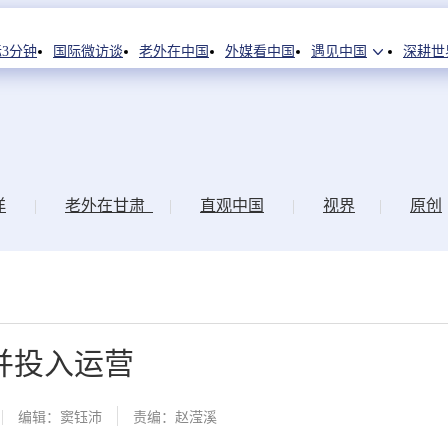
3分钟
国际微访谈
老外在中国
外媒看中国
遇见中国
深耕世
洋
|
老外在甘肃
|
直观中国
|
视界
|
原创
并投入运营
编辑：窦钰沛
责编：赵滢溪