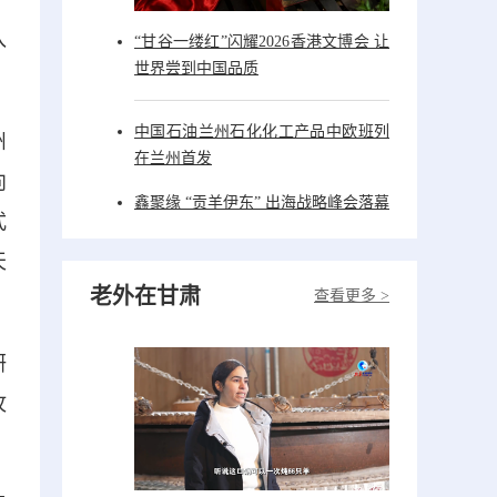
入
“甘谷一缕红”闪耀2026香港文博会 让
世界尝到中国品质
中国石油兰州石化化工产品中欧班列
州
在兰州首发
向
鑫聚缘 “贡羊伊东” 出海战略峰会落幕
式
天
老外在甘肃
查看更多 >
研
攻