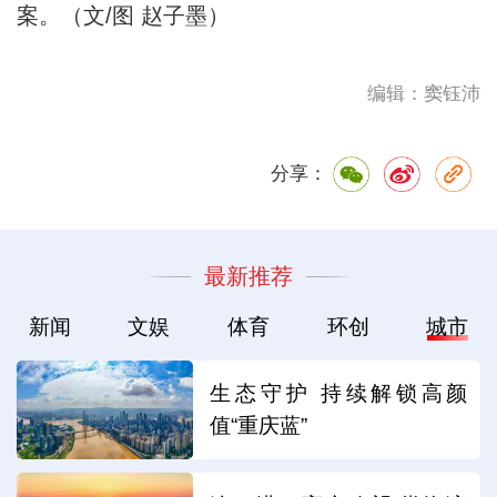
案。（文/图 赵子墨）
编辑：窦钰沛
分享：
最新推荐
新闻
文娱
体育
环创
城市
生态守护 持续解锁高颜
值“重庆蓝”