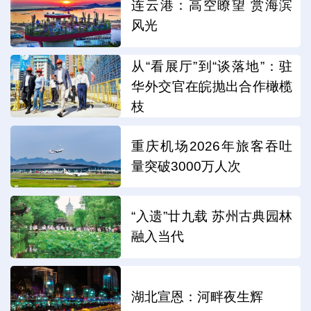
连云港：高空瞭望 赏海滨
风光
从“看展厅”到“谈落地”：驻
华外交官在皖抛出合作橄榄
枝
重庆机场2026年旅客吞吐
量突破3000万人次
“入遗”廿九载 苏州古典园林
融入当代
湖北宣恩：河畔夜生辉