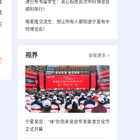
落
津巴布韦留学生：衷心祝愿此次中阿博览会
顺利举行！
额
喀麦隆交流生：想让所有人都知道宁夏有中
达
阿博览会！
视界
查看更多 >
宁夏吴忠：“味”你而来吴忠早茶美食文化节
正式开幕