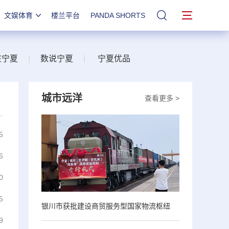
文娱体育
楼兰平台
PANDA SHORTS
站内搜索
在宁夏
|
数说宁夏
|
宁夏优品
城市远洋
查看更多 >
5
6
0
5
银川市获批建设商贸服务型国家物流枢纽
9