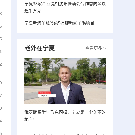
宁夏33家企业亮相沈阳糖酒会合作意向金额
超千万元
3
宁夏新澳羊绒签约5万锭精纺羊毛项目
5
5
老外在宁夏
查看更多 >
1
2
9
7
0
俄罗斯留学生马克西姆：宁夏是一个美丽的
地方！
4
5