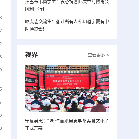
津巴布韦留学生：衷心祝愿此次中阿博览会
顺利举行！
3
喀麦隆交流生：想让所有人都知道宁夏有中
阿博览会！
7
2
视界
查看更多 >
3
9
5
7
3
宁夏吴忠：“味”你而来吴忠早茶美食文化节
正式开幕
3