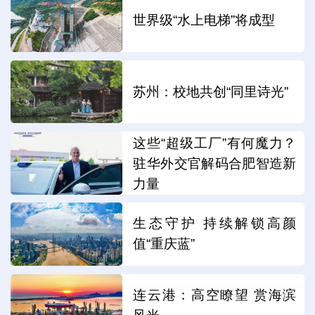
世界级“水上电梯”将成型
苏州：校地共创“同里诗光”
这些“超级工厂”有何魔力？
驻华外交官解码合肥智造新
力量
生态守护 持续解锁高颜
值“重庆蓝”
连云港：高空瞭望 赏海滨