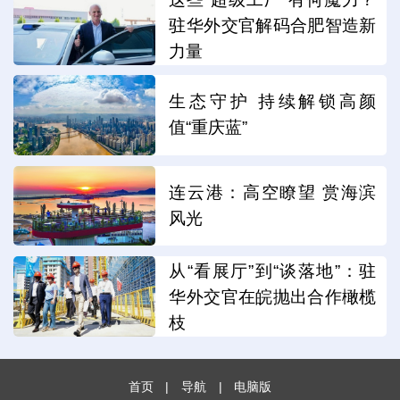
驻华外交官解码合肥智造新
力量
生态守护 持续解锁高颜
值“重庆蓝”
连云港：高空瞭望 赏海滨
风光
从“看展厅”到“谈落地”：驻
华外交官在皖抛出合作橄榄
枝
首页
|
导航
|
电脑版