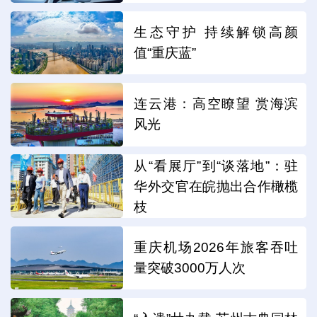
生态守护 持续解锁高颜
值“重庆蓝”
连云港：高空瞭望 赏海滨
风光
从“看展厅”到“谈落地”：驻
华外交官在皖抛出合作橄榄
枝
重庆机场2026年旅客吞吐
量突破3000万人次