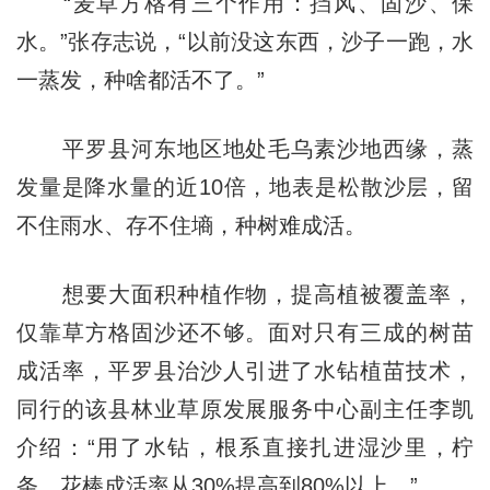
“麦草方格有三个作用：挡风、固沙、保
水。”张存志说，“以前没这东西，沙子一跑，水
一蒸发，种啥都活不了。”
平罗县河东地区地处毛乌素沙地西缘，蒸
发量是降水量的近10倍，地表是松散沙层，留
不住雨水、存不住墒，种树难成活。
想要大面积种植作物，提高植被覆盖率，
仅靠草方格固沙还不够。面对只有三成的树苗
成活率，平罗县治沙人引进了水钻植苗技术，
同行的该县林业草原发展服务中心副主任李凯
介绍：“用了水钻，根系直接扎进湿沙里，柠
条、花棒成活率从30%提高到80%以上。”