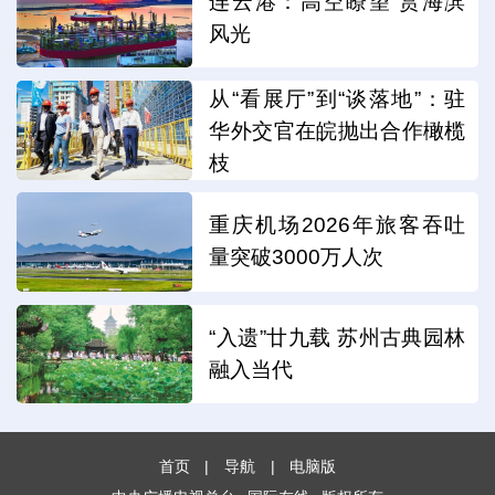
连云港：高空瞭望 赏海滨
风光
从“看展厅”到“谈落地”：驻
华外交官在皖抛出合作橄榄
枝
重庆机场2026年旅客吞吐
量突破3000万人次
“入遗”廿九载 苏州古典园林
融入当代
首页
|
导航
|
电脑版