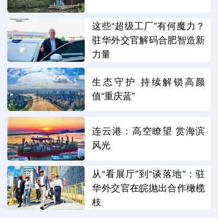
这些“超级工厂”有何魔力？
驻华外交官解码合肥智造新
力量
生态守护 持续解锁高颜
值“重庆蓝”
连云港：高空瞭望 赏海滨
风光
从“看展厅”到“谈落地”：驻
华外交官在皖抛出合作橄榄
枝