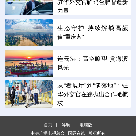
驻华外交官解码合肥智造新
力量
生态守护 持续解锁高颜
值“重庆蓝”
连云港：高空瞭望 赏海滨
风光
从“看展厅”到“谈落地”：驻
华外交官在皖抛出合作橄榄
枝
首页
|
导航
|
电脑版
中央广播电视总台
国际在线
版权所有