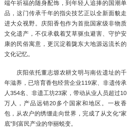
端午祈福的随身配饰，到年轻人追捧的国潮单
品，这门传承千年的指尖技艺正以全新面貌走
进大众视野。庆阳香包作为首批国家级非物质
文化遗产，不仅承载着艾草驱虫避害、守护安
康的民俗寓意，更沉淀着陇东大地源远流长的
文化记忆。
庆阳依托董志塬农耕文明与南佐遗址的千
年滋养，已培育香包经营企业119家、非遗传承
人354名、非遗工坊23家，带动从业人员超过10
万人，产品远销20多个国家和地区。一枚香
包，从农户的绣绷走向世界，完成了从文化“家
底”到富民产业的华丽蜕变。