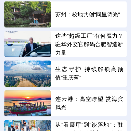
苏州：校地共创“同里诗光”
这些“超级工厂”有何魔力？
驻华外交官解码合肥智造新
力量
生态守护 持续解锁高颜
值“重庆蓝”
连云港：高空瞭望 赏海滨
风光
从“看展厅”到“谈落地”：驻