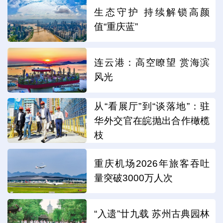
生态守护 持续解锁高颜
值“重庆蓝”
连云港：高空瞭望 赏海滨
风光
从“看展厅”到“谈落地”：驻
华外交官在皖抛出合作橄榄
枝
重庆机场2026年旅客吞吐
量突破3000万人次
“入遗”廿九载 苏州古典园林