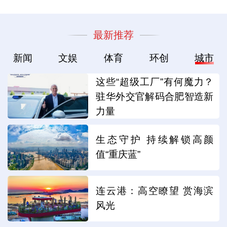
最新推荐
新闻
文娱
体育
环创
城市
这些“超级工厂”有何魔力？
驻华外交官解码合肥智造新
力量
生态守护 持续解锁高颜
值“重庆蓝”
连云港：高空瞭望 赏海滨
风光