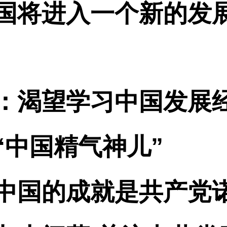
国将进入一个新的发
：渴望学习中国发展
“中国精气神儿”
中国的成就是共产党