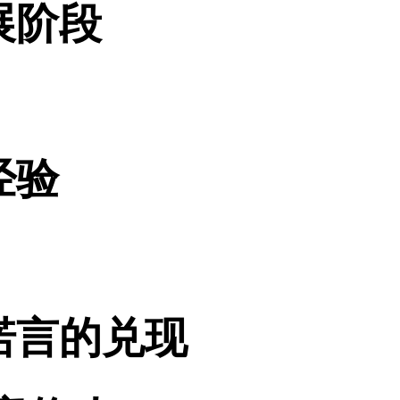
展阶段
经验
诺言的兑现