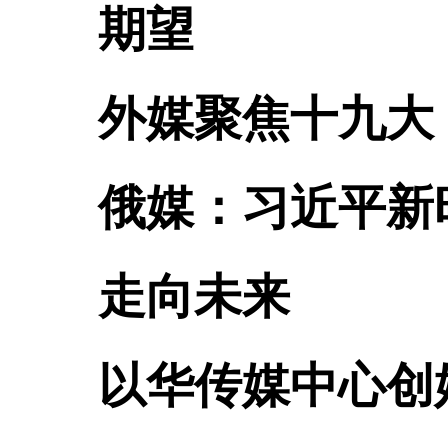
期望
外媒聚焦十九大
俄媒：习近平新
走向未来
以华传媒中心创