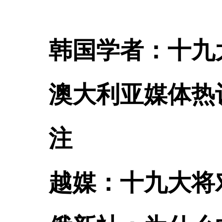
韩国学者：十九大
澳大利亚媒体热
注
越媒：十九大将