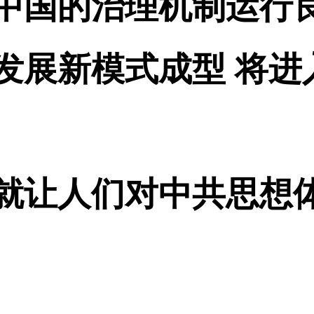
中国的治理机制运行
发展新模式成型 将进
就让人们对中共思想