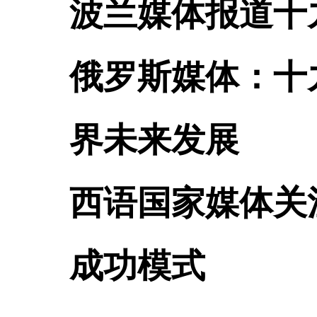
波兰媒体报道十
俄罗斯媒体：十
界未来发展
西语国家媒体关
成功模式