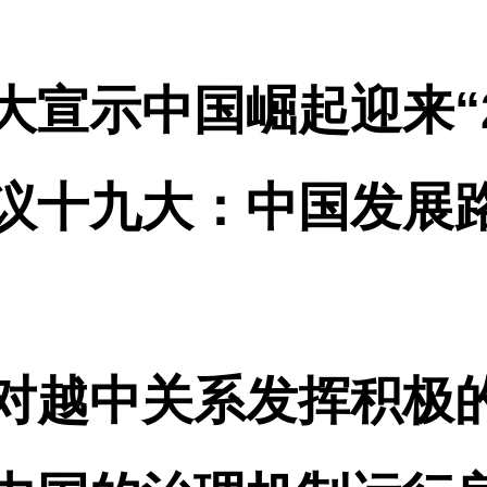
宣示中国崛起迎来“2
议十九大：中国发展
对越中关系发挥积极