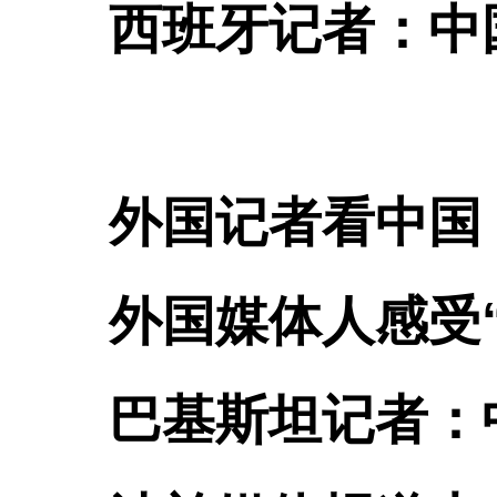
西班牙记者：中
外国记者看中国
外国媒体人感受
巴基斯坦记者：