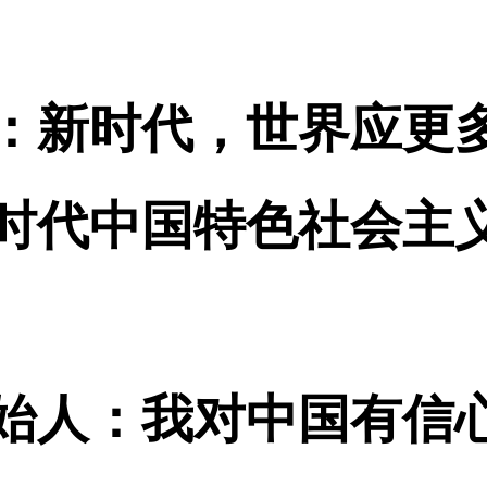
：新时代，世界应更
时代中国特色社会主
始人：我对中国有信