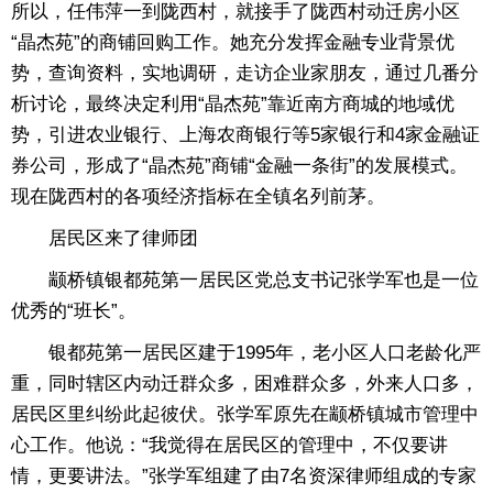
所以，任伟萍一到陇西村，就接手了陇西村动迁房小区
“晶杰苑”的商铺回购工作。她充分发挥金融专业背景优
势，查询资料，实地调研，走访企业家朋友，通过几番分
析讨论，最终决定利用“晶杰苑”靠近南方商城的地域优
势，引进农业银行、上海农商银行等5家银行和4家金融证
券公司，形成了“晶杰苑”商铺“金融一条街”的发展模式。
现在陇西村的各项经济指标在全镇名列前茅。
居民区来了律师团
颛桥镇银都苑第一居民区党总支书记张学军也是一位
优秀的“班长”。
银都苑第一居民区建于1995年，老小区人口老龄化严
重，同时辖区内动迁群众多，困难群众多，外来人口多，
居民区里纠纷此起彼伏。张学军原先在颛桥镇城市管理中
心工作。他说：“我觉得在居民区的管理中，不仅要讲
情，更要讲法。”张学军组建了由7名资深律师组成的专家