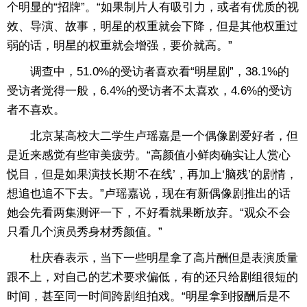
个明显的“招牌”。“如果制片人有吸引力，或者有优质的视
效、导演、故事，明星的权重就会下降，但是其他权重过
弱的话，明星的权重就会增强，要价就高。”
调查中，51.0%的受访者喜欢看“明星剧”，38.1%的
受访者觉得一般，6.4%的受访者不太喜欢，4.6%的受访
者不喜欢。
北京某高校大二学生卢瑶嘉是一个偶像剧爱好者，但
是近来感觉有些审美疲劳。“高颜值小鲜肉确实让人赏心
悦目，但是如果演技长期‘不在线’，再加上‘脑残’的剧情，
想追也追不下去。”卢瑶嘉说，现在有新偶像剧推出的话
她会先看两集测评一下，不好看就果断放弃。“观众不会
只看几个演员秀身材秀颜值。”
杜庆春表示，当下一些明星拿了高片酬但是表演质量
跟不上，对自己的艺术要求偏低，有的还只给剧组很短的
时间，甚至同一时间跨剧组拍戏。“明星拿到报酬后是不