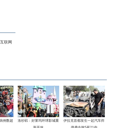
互联网
病例数超
洛杉矶：好莱坞环球影城重
伊拉克首都发生一起汽车炸
新开放
弹袭击致5死21伤