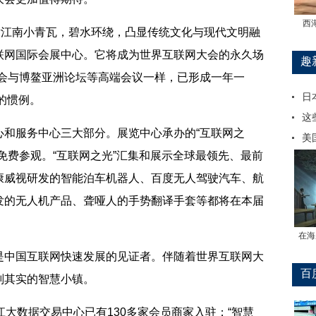
西
江南小青瓦，碧水环绕，凸显传统文化与现代文明融
联网国际会展中心。它将成为世界互联网大会的永久场
趣
峰会与博鳌亚洲论坛等高端会议一样，已形成一年一
日
”的惯例。
这
服务中心三大部分。展览中心承办的“互联网之
美
免费参观。“互联网之光”汇集和展示全球最领先、最前
康威视研发的智能泊车机器人、百度无人驾驶汽车、航
发的无人机产品、聋哑人的手势翻译手套等都将在本届
在海
中国互联网快速发展的见证者。伴随着世界互联网大
百
副其实的智慧小镇。
大数据交易中心已有130多家会员商家入驻；“智慧