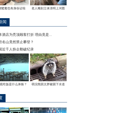
湖鸳鸯也有身份证啦
老人雕刻立体清明上河图
新闻
本酒店为秃顶顾客打折 理由竟是...
些名山竟然禁止攀登？
国近千人扮企鹅破纪录
底吃饭是什么体验？
萌浣熊因太胖被困下水道
度