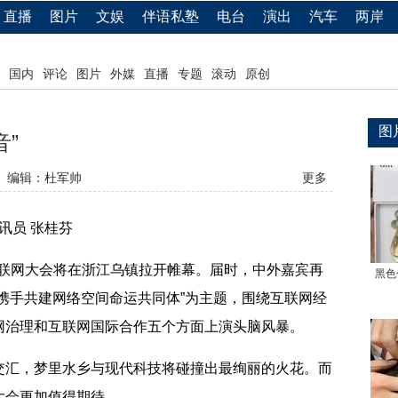
直播
图片
文娱
伴语私塾
电台
演出
汽车
两岸
国内
评论
图片
外媒
直播
专题
滚动
原创
图
音”
编辑：杜军帅
更多
讯员 张桂芬
互联网大会将在浙江乌镇拉开帷幕。届时，中外嘉宾再
黑色
携手共建网络空间命运共同体”为主题，围绕互联网经
网治理和互联网国际合作五个方面上演头脑风暴。
汇，梦里水乡与现代科技将碰撞出最绚丽的火花。而
大会更加值得期待。