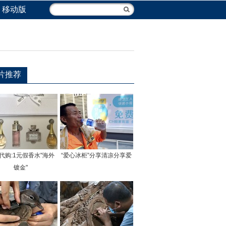
移动版
片推荐
代购:1元假香水"海外
“爱心冰柜”分享清凉分享爱
镀金"