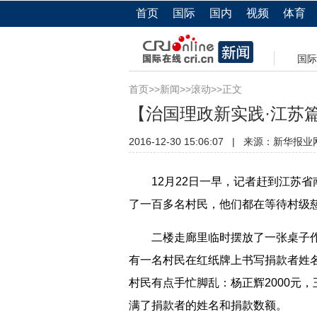
首页
国际
国内
视频
体育
国际
首页
>>
新闻
>>
滚动
>>正文
【治国理政新实践·江苏
2016-12-30 15:06:07
|
来源：新华报业
12月22日一早，记者赶到江苏省
了一百多名村民，他们都在等待村级
二楼走廊里临时摆放了一张桌子作
有一名村民在红纸牌上书写捐款者姓
村民有点手忙脚乱：杨正辉2000元
满了捐款者的姓名和捐款数额。