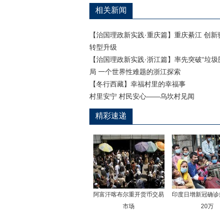
相关新闻
【治国理政新实践·重庆篇】重庆綦江 创新
转型升级
【治国理政新实践·浙江篇】率先突破“垃圾
局 一个世界性难题的浙江探索
【冬行西藏】幸福村里的幸福事
村里安宁 村民安心——乌坎村见闻
精彩速递
阿富汗喀布尔重开货币交易
印度日增新冠确诊
市场
20万