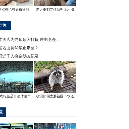
湖鸳鸯也有身份证啦
老人雕刻立体清明上河图
新闻
本酒店为秃顶顾客打折 理由竟是...
些名山竟然禁止攀登？
国近千人扮企鹅破纪录
底吃饭是什么体验？
萌浣熊因太胖被困下水道
度