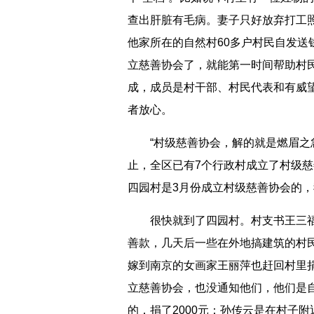
查出肝脏有毛病。妻子只好放弃打工
他家所在的自然村60多户村民自发送钱
立慈善协会了，就能第一时间帮助村
成，成员是村干部、村民代表和有威
者放心。
“村级慈善协会，解的就是燃眉之急
止，全区已有7个行政村成立了村级慈
四园村是3月份成立村级慈善协会的，
很快就到了四园村。村支书王三福介
善款，几天后一些在外地搞建筑的村民
嫁到南京的女画家王丽萍也赶回村里捐
立慈善协会，也没通知他们，他们是
的，捐了2000元；孙传云是在村子