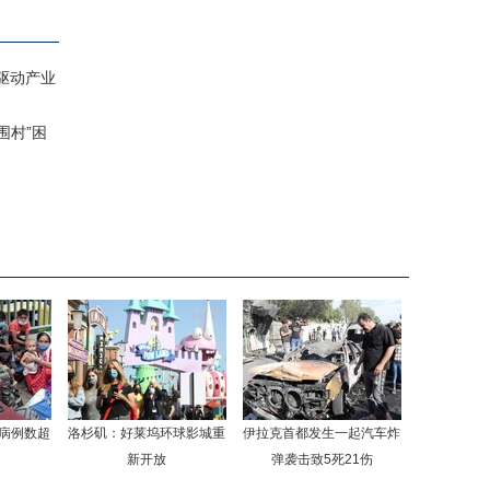
驱动产业
围村”困
病例数超
洛杉矶：好莱坞环球影城重
伊拉克首都发生一起汽车炸
新开放
弹袭击致5死21伤