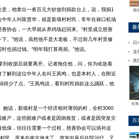
意，他拿出一沓百元大钞放到捐款台上，说，我捐1
西
位中年人叫陈贤华，就是新墙村村民，常年在禄口机场
趣
慈善协会，一大早就从养鸡场赶回来。“村里成立慈善
一下。”他说，虽然他不是大老板，不过前几年村里修
日
时也捐过钱。“明年我打算再捐。”他说。
这
美
拿到收据后就要离开。记者拖住他，问，你为啥急着
者了解到这位中年人名叫王凤鸣，也是本村人，在附近
捐得少了点。”王凤鸣说，看到村民捐款这么踊跃，他
在海
她说，新墙村是一个经济相对薄弱的村，全村3060
元的困难户，这些困难户或者是因病致贫，或者是因突发灾
百
请低保，但往往需要一个过程，慈善协会可以填补这
的村民，原来在南京做木工，突发中风后住院治疗，又