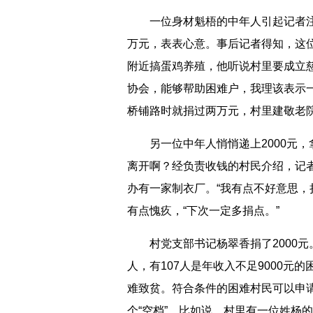
一位身材魁梧的中年人引起记者注
万元，表表心意。事后记者得知，这
附近搞蛋鸡养殖，他听说村里要成立
协会，能够帮助困难户，我理该表示
桥铺路时就捐过两万元，村里建敬老院
另一位中年人悄悄递上2000元，
离开啊？经负责收钱的村民介绍，记
办有一家制衣厂。“我有点不好意思，
有点愧疚，“下次一定多捐点。”
村党支部书记杨翠香捐了2000元。
人，有107人是年收入不足9000
难致贫。符合条件的困难村民可以申
个“空档”。比如说，村里有一位姓杨