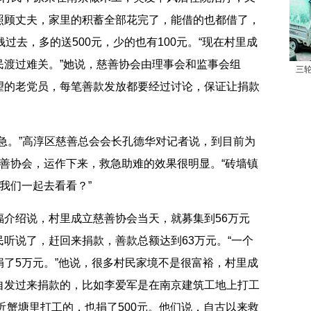
照顾丈夫，家里的积蓄全部花完了，能借的也都借了，
过去，多的送500元，少的也有100元。“现在村里成
民渡过难关。”她说，慈善协会由理事会和监事会组
三
望的老党员，每笔善款发放都要经过讨论，保证让捐款
。”高淳区慈善总会会长孔德华对记者说，到目前为
善协会，运作下来，救急助难的效果很明显。“砖墙镇
我们一起去看看？”
绍说，村里成立慈善协会当天，就募集到56万元
听说了，赶回来捐款，善款总额达到63万元。“一个
了5万元。”他说，很多村民家境不是很富裕，村里成
自发过来捐款的，比如李爱军是在南京建筑工地上打工
附近蟹塘里打工的，也捐了500元。他们说，自古以来救