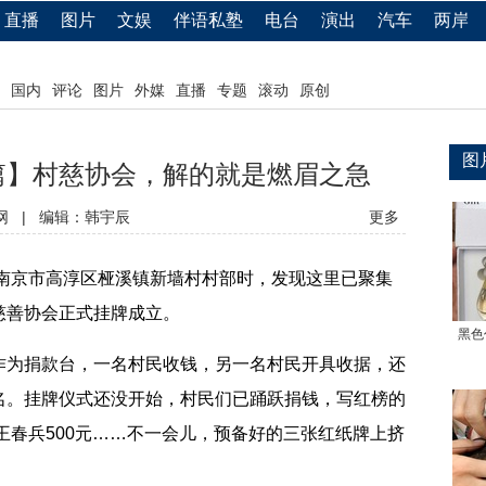
直播
图片
文娱
伴语私塾
电台
演出
汽车
两岸
国内
评论
图片
外媒
直播
专题
滚动
原创
图
篇】村慈协会，解的就是燃眉之急
网
|
编辑：韩宇辰
更多
南京市高淳区桠溪镇新墙村村部时，发现这里已聚集
慈善协会正式挂牌成立。
黑色
为捐款台，一名村民收钱，另一名村民开具收据，还
名。挂牌仪式还没开始，村民们已踊跃捐钱，写红榜的
，王春兵500元……不一会儿，预备好的三张红纸牌上挤