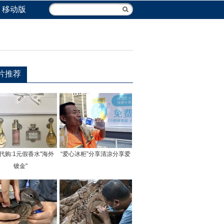
移动版
片推荐
代购:1元假香水"海外
“爱心冰柜”分享清凉分享爱
镀金"