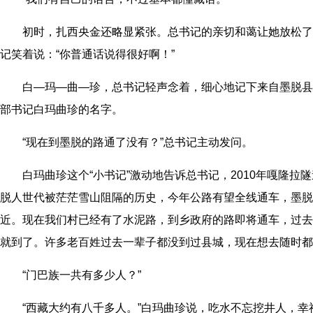
初时，扎西央金还略显紧张。总书记的亲切和蔼让她放松了
记笑着说：“你普通话说得很好啊！”
白—玛—曲—珍，总书记轻声念着，细心地记下来自墨脱县
部书记白玛曲珍的名字。
“现在到墨脱的路通了没有？”总书记主动发问。
白玛曲珍这个“小书记”激动地告诉总书记，2010年嘎隆拉
脱人世代被茫茫雪山阻隔的历史，今年公路有望全线通车，墨脱
近。现在我们村已经有了水泥路，到乡政府的路即将通车，过去
就到了。许多老百姓过去一辈子都没到过县城，现在想去随时都
“门巴族一共有多少人？”
“西藏大约有八千多人。”白玛曲珍说，吃水不忘挖井人，幸