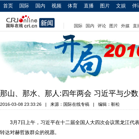
首页
国际
国内
视频
体育
直播
图片
文娱
伴
国际
国内
评论
图片
外媒
直
那山、那水、那人:四年两会 习近平与少
2016-03-08 23:33:26
|
来源：国际在线专稿
|
编辑：靳松
3月7日上午，习近平在十二届全国人大四次会议黑龙江代表
转达对赫哲族群众的祝愿。