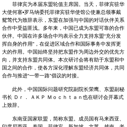
菲律宾为本届东盟轮值主席国。当天，菲律宾驻华
大使何塞•罗马纳委托菲律宾驻华使馆公使兼总领事戴
鸳莺代为致辞表示，东盟在加强与中国的对话伙伴关系
合作中受益匪浅。多年来，中国已成为东盟可靠的合作
伙伴。中国在许多场合中均表示全力支持东盟“充分发
挥自身的作用”，在促进区域合作和国际事务中发挥更
大的作用。中国始终坚持把东盟作为周边外交的优先方
向，并支持东盟共同体。本次研讨会将有助于东盟和中
国之间的合作，使各方深化理解东盟经济共同体，共同
合作与推进“一带一路”倡议的对接。
此外，中国国际问题研究院副院长荣鹰、东盟副秘
书长 Ｄｒ． ＡＫＰ Ｍｏｃｈｔａｎ也在研讨会开幕式
上致辞。
东南亚国家联盟，简称东盟。成员国有马来西亚、
印度尼西亚、泰国、菲律宾、新加坡、文莱、越南、老