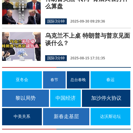
么算盘
国际3分钟
2025-09-30 09:29:36
乌克兰不上桌 特朗普与普京见面
谈什么？
国际3分钟
2025-08-15 17:31:35
亚冬会
春运
春节
总台春晚
黎以局势
中国经济
加沙停火协议
新春走基层
中美关系
达沃斯论坛