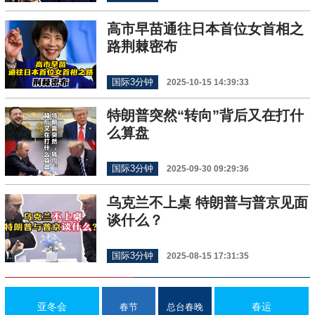
高市早苗通往日本首位女首相之
路荆棘密布
国际3分钟
2025-10-15 14:39:33
特朗普突然“转向”背后又在打什
么算盘
国际3分钟
2025-09-30 09:29:36
乌克兰不上桌 特朗普与普京见面
谈什么？
国际3分钟
2025-08-15 17:31:35
亚冬会
春运
春节
总台春晚