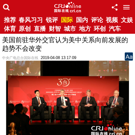
推荐
春风习习
锐评
国际
国内
评论
视频
文娱
体育
原创
直播
财智
城市
地方
环创
汽车
美国前驻华外交官认为美中关系向前发展的
趋势不会改变
2019-04-08 13:17:09
中央广电总台国际在线