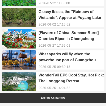
2026-07-22 11:05:08
Glossy Ibises, the "Rainbow of
Wetlands", Appear at Poyang Lake
in Yongxiu
2026-06-02 17:15:52
[Flavors of China: Summer Burst]
Cherries Ripen in Chengcheng
County
2026-05-27 17:55:01
What sparks will fly when the
powerhouse port of Guangzhou
Nansha meets Thailand’s creamy
2026-05-25 09:30:13
and irresistible “durian students”?
WonderFall EP6 Cool Stay, Hot Pick:
The Longgong Retreat
2026-05-20 14:04:52
Explore ChinaNews