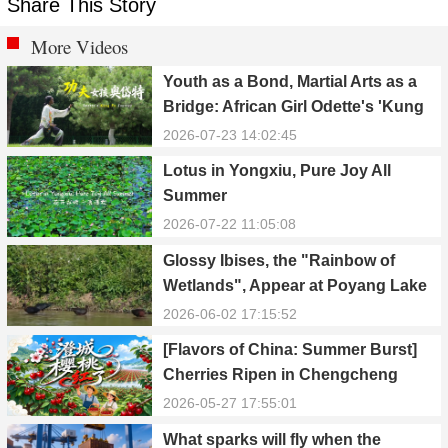
Share This Story
More Videos
Youth as a Bond, Martial Arts as a
Bridge: African Girl Odette's 'Kung
Fu Dream'
2026-07-23 14:02:45
Lotus in Yongxiu, Pure Joy All
Summer
2026-07-22 11:05:08
Glossy Ibises, the "Rainbow of
Wetlands", Appear at Poyang Lake
in Yongxiu
2026-06-02 17:15:52
[Flavors of China: Summer Burst]
Cherries Ripen in Chengcheng
County
2026-05-27 17:55:01
What sparks will fly when the