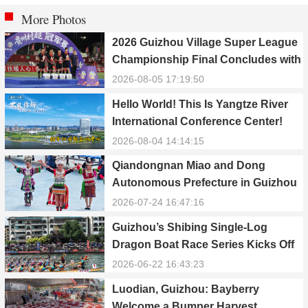
More Photos
2026 Guizhou Village Super League
Championship Final Concludes with
Qiandongnan Team Winning the
2026-08-05 17:19:50
Title
Hello World! This Is Yangtze River
International Conference Center!
2026-08-04 14:14:15
Qiandongnan Miao and Dong
Autonomous Prefecture in Guizhou
Celebrates 70th Anniversary of
2026-07-24 16:47:16
Establishment
Guizhou’s Shibing Single-Log
Dragon Boat Race Series Kicks Off
with Colorful Events
2026-06-22 16:43:23
Luodian, Guizhou: Bayberry
Welcome a Bumper Harvest