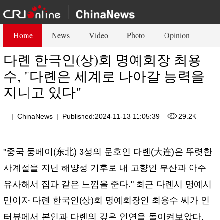
Home
News
Video
Photo
Opinion
다롄 한국인(상)회 명예회장 최용
수, "다롄은 세계로 나아갈 능력을
지니고 있다"
|
ChinaNews
|
Published:2024-11-13 11:05:39
29.2K
"중국 둥베이(东北) 3성의 문호인 다롄(大连)은 뚜렷한
사계절을 지닌 해양성 기후로 내 고향인 부산과 아주
유사해서 집과 같은 느낌을 준다." 최근 다롄시 명예시
민이자 다롄 한국인(상)회 명예회장인 최용수 씨가 인
터뷰에서 본인과 다롄의 깊은 인연을 돌이켜보았다.