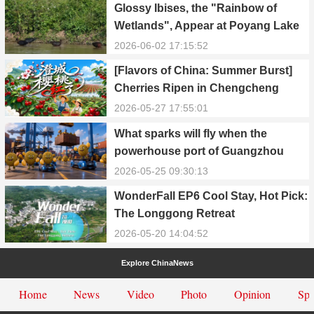
Glossy Ibises, the "Rainbow of
Wetlands", Appear at Poyang Lake
in Yongxiu
2026-06-02 17:15:52
[Flavors of China: Summer Burst]
Cherries Ripen in Chengcheng
County
2026-05-27 17:55:01
What sparks will fly when the
powerhouse port of Guangzhou
Nansha meets Thailand’s creamy
2026-05-25 09:30:13
and irresistible “durian students”?
WonderFall EP6 Cool Stay, Hot Pick:
The Longgong Retreat
2026-05-20 14:04:52
Explore ChinaNews
Home
News
Video
Photo
Opinion
Spe