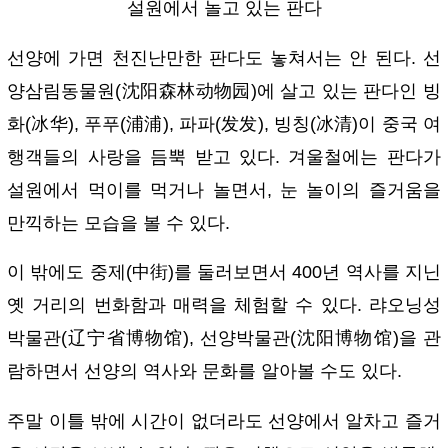
설원에서 놀고 있는 판다
선양에 가면 천진난만한 판다도 놓쳐서는 안 된다. 선
양삼림동물원(沈阳森林动物园)에 살고 있는 판다인 빙
화(冰华), 푸푸(浦浦), 파파(发发), 빙칭(冰清)이 중국 여
행객들의 사랑을 듬뿍 받고 있다. 겨울철에는 판다가
설원에서 먹이를 먹거나 놀면서, 눈 놀이의 즐거움을
만끽하는 모습을 볼 수 있다.
이 밖에도 중제(中街)를 둘러보면서 400년 역사를 지닌
옛 거리의 번화함과 매력을 체험할 수 있다. 랴오닝성
박물관(辽宁省博物馆), 선양박물관(沈阳博物馆)을 관
람하면서 선양의 역사와 문화를 알아볼 수도 있다.
주말 이틀 밖에 시간이 없더라도 선양에서 알차고 즐거