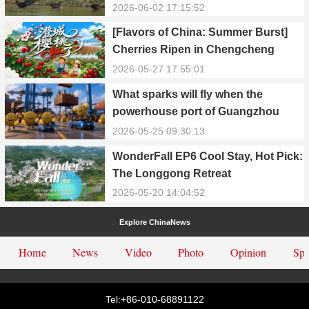
in Yongxiu
2026-06-02 17:15:52
[Flavors of China: Summer Burst]
Cherries Ripen in Chengcheng
County
2026-05-27 17:55:01
What sparks will fly when the
powerhouse port of Guangzhou
Nansha meets Thailand’s creamy
2026-05-25 09:30:13
and irresistible “durian students”?
WonderFall EP6 Cool Stay, Hot Pick:
The Longgong Retreat
2026-05-20 14:04:52
Explore ChinaNews
Home
News
Video
Photo
Opinion
Spe
Tel:+86-010-68891122