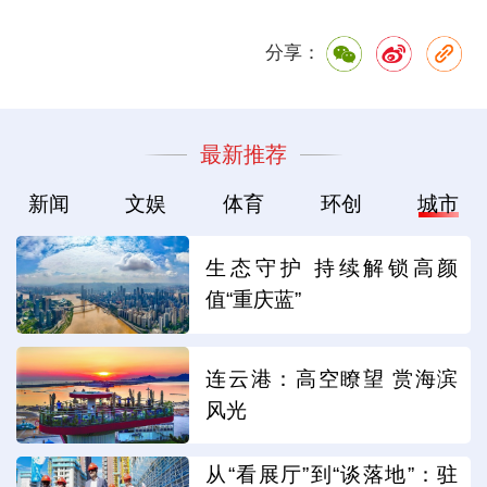
分享：
最新推荐
新闻
文娱
体育
环创
城市
生态守护 持续解锁高颜
值“重庆蓝”
连云港：高空瞭望 赏海滨
风光
从“看展厅”到“谈落地”：驻