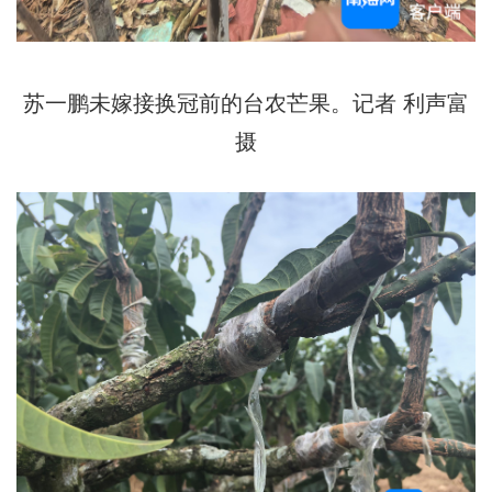
苏一鹏未嫁接换冠前的台农芒果。记者 利声富
摄