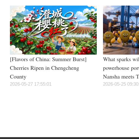
[Flavors of China: Summer Burst]
What sparks wil
Cherries Ripen in Chengcheng
powerhouse por
County
Nansha meets T
2026-05-27 17:55:01
irresistible “du
2026-05-25 09:30