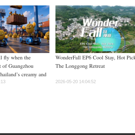
l fly when the
WonderFall EP6 Cool Stay, Hot Pic
t of Guangzhou
The Longgong Retreat
hailand’s creamy and
rian students”?
:13
2026-05-20 14:04:52