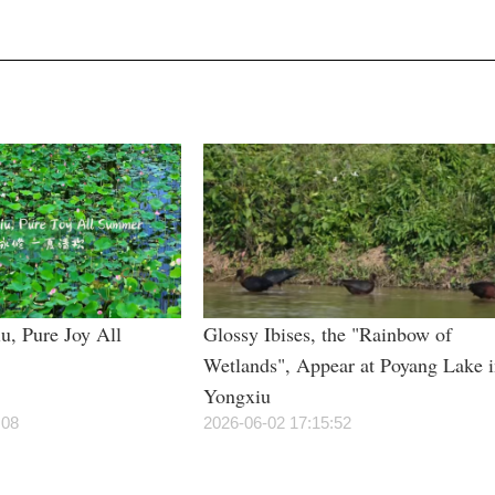
u, Pure Joy All
Glossy Ibises, the "Rainbow of
Wetlands", Appear at Poyang Lake 
Yongxiu
:08
2026-06-02 17:15:52