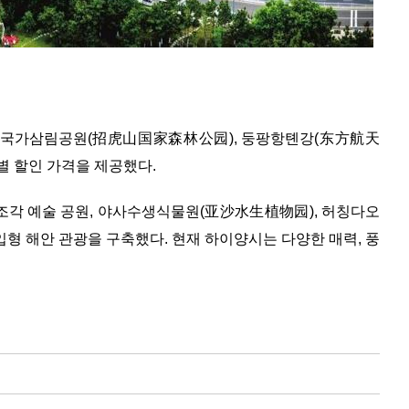
오후산국가삼림공원(招虎山国家森林公园), 둥팡항톈강(东方航天
별 할인 가격을 제공했다.
래 조각 예술 공원, 야사수생식물원(亚沙水生植物园), 허칭다오
 해안 관광을 구축했다. 현재 하이양시는 다양한 매력, 풍